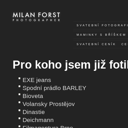
SVATEBNÍ FOTOGRAF
MAMINKY S BŘÍŠKEM 
SVATEBNÍ CENÍK
CE
Pro koho jsem již foti
EXE jeans
Spodní prádlo BARLEY
Bioveta
Volansky Prostějov
Dinastie
Deichmann
Filmagentura Brno